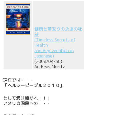
健康と若返りの永遠の秘
訣
(Timeless Secrets of
Health
and Rejuvenation in
Japanese)
(2008/04/30)
Andreas Moritz
現在では・・・
「ヘルシーピープル２０１０」
として
受
け
継
がれ！！！
アメリカ国民
への・・・