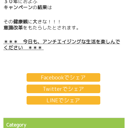
３０年
におよぶ
キャンペーン
の
結果
は
その
健康観
に
大
きな！！！
意識改革
をもたらしたとされます。
＊＊＊ 今日も、アンチエイジングな生活を楽しんで
ください ＊＊＊
Facebookでシェア
Twitterでシェア
LINEでシェア
Category