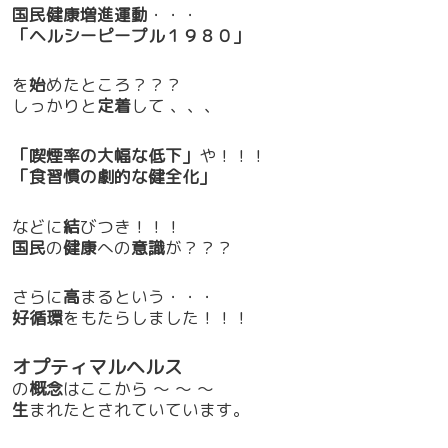
国民健康増進運動
・・・
「ヘルシーピープル１９８０」
を
始
めたところ？？？
しっかりと
定着
して 、、、
「喫煙率の大幅な低下」
や！！！
「食習慣の劇的な健全化」
などに
結
びつき！！！
国民
の
健康
への
意識
が？？？
さらに
高
まるという・・・
好循環
をもたらしました！！！
オプティマルヘルス
の
概念
はここから ～ ～ ～
生
まれたとされていています。