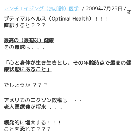
アンチエイジング（抗加齢）医学
/ 2009年7月25日 /
オ
プティマルヘルス（Optimal Health）
！！！
直訳
すると？？？
最高の（最適な）健康
その
意味
は 、、、
「心と身体が生き生きとし、その年齢時点で最高の健
康状態にあること」
でしょうか ？？？
アメリカ
の
ニクソン政権
は・・・
老人医療費
が
将来
、、、
爆発的
に
増大
する！！！
ことを
恐
れて？？？