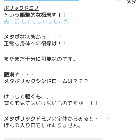
メタ
ボリックドミノ
という
衝撃的な概念
を！！！
先に話 してしまいましたが
メタボ
な状態から・・・
正常な身体への復帰は！！！
まだまだ
十分に可能
なのです。
肥満
や・・・
メタボリックシンドローム
は？？？
けっして
軽くも
、、、
甘くも
見てはいけないものですが！！！
メタボリックドミノ
の全体からみると・・・
ほんの
入り口
でしかありません。