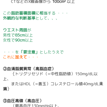
CTなどのX線画像から
100cm²
以上
この
脂肪蓄積面積に相当
する ・・・
外観的な判断基準
として、、、
ウエスト周囲
が
男性で
85cm
以上
女性で
90cm
以上
・・・を
「要注意」
としたうえで
これに
加えて
・・・
②血清脂質異常（高脂血症）
｛トリグリセリド（=中性脂肪値）150mg/dL以
上、
またはHDL（=善玉）コレステロール値40mg/dL
未
満
｝
③血圧高値（高血圧）
（最高血圧130mmHg以上、