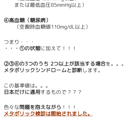
または最低血圧85mmHg以上）
④高血糖（糖尿病）
（空腹時血糖値110mg/dL以上）
つまり・・・
・・・①の状態
に加えて！！！
②③④の3つのうち 2つ以上が該当する場合
を。。。
メタボリックシンドロームと診断
します。
この基準値は。。。
日本だけに通用
するもので？？？
色々な
問題を抱えながら
！！！
メタボリック検診は開始されました。