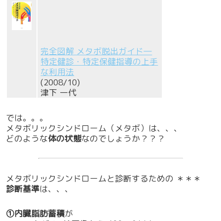
完全図解 メタボ脱出ガイド―
特定健診・特定保健指導の上手
な利用法
(2008/10)
津下 一代
では。。。
メタボリックシンドローム（メタボ）は、、、
どのような
体の状態
なのでしょうか？？？
メタボリックシンドロームと診断するための ＊＊＊
診断基準
は、、、
①内臓脂肪蓄積
が