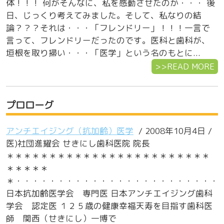
体！！！ 何がそんなに、私を感動させたのか・・・ 後
日、じっくり考えてみました。そして、私なりの結
論？？？それは・・・「フレンドリー」！！！一言で
言って、フレンドリーだったのです。医科と歯科が、
垣根を取り掃い・・・「医学」という名のもとに...
>>READ MORE
プロローグ
アンチエイジング（抗加齢）医学
/ 2008年10月4日 /
医)社団進耀会 せきにし歯科医院 院長
＊＊＊＊＊＊＊＊＊＊＊＊＊＊＊＊＊＊＊＊＊＊＊＊
＊＊＊＊＊
＊・・・・・・・・・・・・・・・・・・・・・・・・
日本抗加齢医学会 専門医 日本アンチエイジング歯科
学会 認定医 １２５歳の健康幸福天寿を目指す歯科医
師 関西（せきにし）一博で