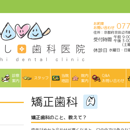
077
お約束
お問い合わせ
住所：京都府京田辺市興
午前 9:0
受付時間
午後 3:0
(土曜
休診日
水曜日・日
診察
当院
院内
Q&A
スタッフ
案内
地図
案内
お問い合わせ
矯正歯科
矯正歯科のこと、教えて？
歯並びやかみ合わせが悪くなると、口の中では色々な