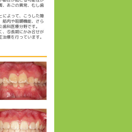
害、あごの異常、むし歯
とによって、こうした障
、筋肉や咀嚼機能、さら
た歯科医療分野です。
く、⑤長期にかみ合せが
正治療を行っています。