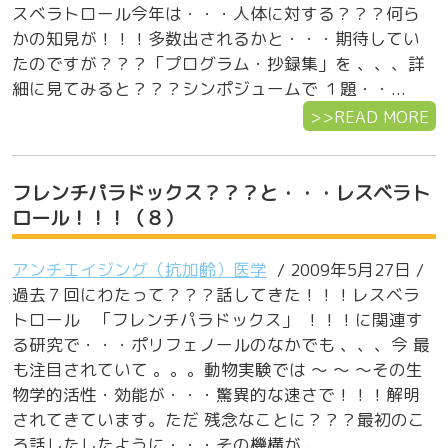
スベラトロール今年は・・・人体に対する？？？何ら
かの知見が！！！多数出されるかと・・・期待してい
たのですが？？？「プログラム・抄録集」を 、、、詳
細に見てみると？？？シンポジュームで １題・・...
>>READ MORE
フレンチパラドックス？？？と・・・レスベラト
ロール！！！（８）
アンチエイジング（抗加齢）医学
/ 2009年5月27日 /
過去７回にわたって？？？話してきた！！！レスベラ
トロール 「フレンチパラドックス」 ！！！に関連す
る研究で・・・ポリフェノールのなかでも 、、、今 最
も注目されていて 。。。動物実験では ～ ～ ～その生
物学的活性・効能が・・・驚異的な速さで！！！解明
されてきています。ただ 残念なことに？？？最初のこ
ろ話したしたように・・・その機構が 、、...