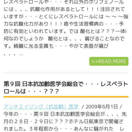
レスベラトロールや・・・それ以外のポリフェノール
には 、、、抗酸化作用があるとして！！！注目されて
いますが・・・とくにレスベラトロールには ～ ～ ～強
力な抗酸化力があり！！！癌や生活習慣病の・・・予
防に有効といわれています。では 酸化とは？？？一体i
何なのでしょうか 酸化とは 、、、錆びることなので
す。綺麗に光る金属も・・・やがて表面が錆び
、、、...
>>READ MORE
第９回 日本抗加齢医学会総会で・・・レスベラト
ロールは・・・？？？
アンチエイジング（抗加齢）医学
/ 2009年6月1日 /
今年の・・・第９回 日本抗加齢医学会総会が 、、、先
月の２８日・２９日に？？？ホテル日航東京で開催さ
れました。３年程前から・・・あんなに騒がれた レ